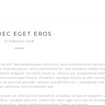
EC EGET EROS
12 February 2016
ing elit. Sed pellentesque nibh enim, quis euismod enim lacinia 
ur molestie purus. Sed a elementum mi. Sed interdum mattis risus
lorem aliquam, tincidunt lorem et, ultrices est. Suspendisse elei
amet scelerisque mauris. Phasellus volutpat mauris ac sem tincidu
s vel pulvinar gravida. Aenean suscipit felis orci, sed egestas libe
ec vehicula risus fermentum sed.
 ipsum, ac vehicula nisl laoreet et. Curabitur ac ipsum aliquam, 
pibus, volutpat odio non, mattis dui. Nam eget urna nec mi tempo
 at leo vitae, lacinia pellentesque eros. Donec accumsan