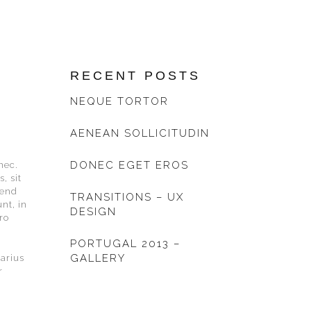
RECENT POSTS
NEQUE TORTOR
AENEAN SOLLICITUDIN
DONEC EGET EROS
nec.
, sit
fend
TRANSITIONS – UX
nt, in
DESIGN
ro
PORTUGAL 2013 –
GALLERY
varius
r