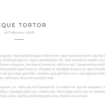
EQUE TORTOR
12 February 2016
ing elit. Sed pellentesque nibh enim, quis euismod enim lacinia 
ur molestie purus. Sed a elementum mi. Sed interdum mattis risus
lorem aliquam, tincidunt lorem et, ultrices est. Suspendisse elei
amet scelerisque mauris. Phasellus volutpat mauris ac sem tincidu
s vel pulvinar gravida. Aenean suscipit felis orci, sed egestas libe
ec vehicula risus fermentum sed.
 ipsum, ac vehicula nisl laoreet et. Curabitur ac ipsum aliquam, 
pibus, volutpat odio non, mattis dui. Nam eget urna nec mi tempo
 at leo vitae, lacinia pellentesque eros. Donec accumsan