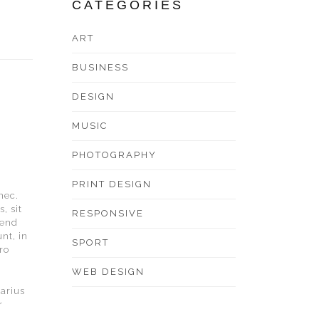
CATEGORIES
ART
BUSINESS
DESIGN
MUSIC
PHOTOGRAPHY
PRINT DESIGN
nec.
, sit
RESPONSIVE
fend
nt, in
SPORT
ro
WEB DESIGN
varius
r