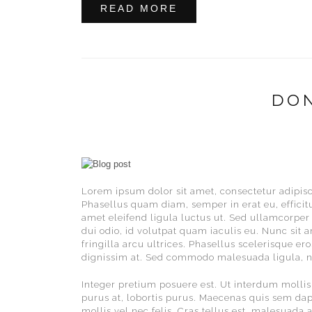
READ MORE
DON
Lorem ipsum dolor sit amet, consectetur adipisc
Phasellus quam diam, semper in erat eu, efficit
amet eleifend ligula luctus ut. Sed ullamcorper 
dui odio, id volutpat quam iaculis eu. Nunc sit 
fringilla arcu ultrices. Phasellus scelerisque ero
dignissim at. Sed commodo malesuada ligula, n
Integer pretium posuere est. Ut interdum mollis
purus at, lobortis purus. Maecenas quis sem da
mollis vel nec felis. Cras tellus est, malesuada